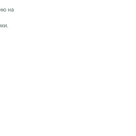
ию на
ки.