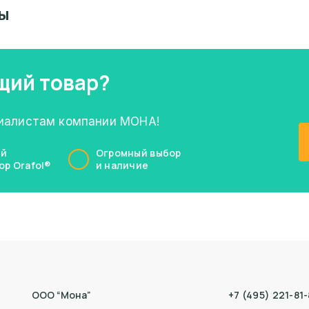
ы
щий товар?
циалистам компании МОНА!
ый
Огромный выбор
р Orafol®
и наличие
ООО “Мона”
+7 (495) 221-81