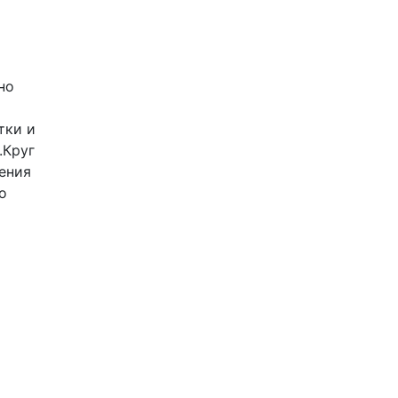
но
тки и
.Круг
ения
о