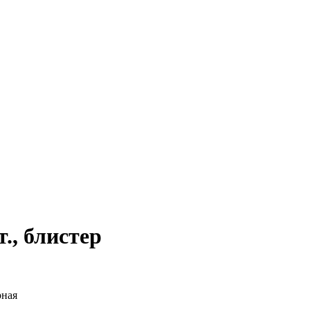
., блистер
рная