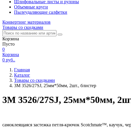
Шлифовальные листы и рулоны
Объемные круги
Пылеудаляющие салфетки
Конвертинг материалов
Товары со скидками
Корзина
Пусто
0
Корзина
0
руб..
Главная
Каталог
Товары со скидками
3M 3526/27SJ, 25мм*50мм, 2шт., блистер
3M 3526/27SJ, 25мм*50мм, 2шт
самоклеящаяся застежка петля-крючок Scotchmate™, каучук, че