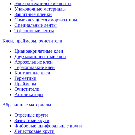
Электротехнические ленты
Упаковочные материалы
Защитные пленки
Самоклеящиеся амортизаторы
Специальные ленты
Тефлоновые ленты
Клеи, праймеры, очистители
Цианоакрилатные клеи
Двухкомпонентные клеи
Аэрозольные клеи
Термоплавкие клеи
Контактные клеи
Герметики
Праймеры
Очистители
Аппликаторы
Абразивные материалы
Отрезные круги
Зачистные круги
Фибровые шлифовальные круги
Лепестковые круги