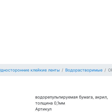
Односторонние клейкие ленты
Водорастворимые
O
водорепульпируемая бумага, акрил,
толщина 0,1мм
Артикул