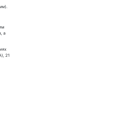
мм).
им
, а
иях
), 21